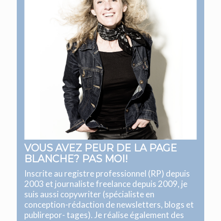
VOUS AVEZ PEUR DE LA PAGE
BLANCHE? PAS MOI!
Inscrite au registre professionnel (RP) depuis
2003 et journaliste freelance depuis 2009, je
suis aussi copywriter (spécialiste en
conception-rédaction de newsletters, blogs et
publirepor- tages). Je réalise également des